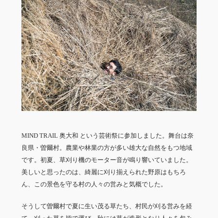
MIND TRAIL 奥大和 という芸術祭に参加しました。舞台は奈
良県・曽爾村。農業や林業の方が多い雄大な自然をもつ地域
です。初夏、草刈り機のモーター音が鳴り響いていました。
美しいと思ったのは、綺麗に刈り揃えられた野原はもちろ
ん、この景色を守る村の人々の営みと気概でした。
そうして曽爾村で夏に生い茂る草たち、村民が刈る営みを経