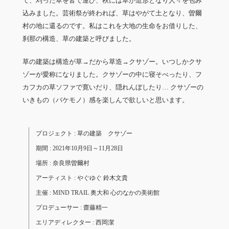
て、刈った草を皆で運び、秋には草が造形となり人々を包み
込みました。芸術祭が終われば、草はやがて土となり、曽爾
村の地に還るのです。私はこれを大地の生命をお借りした、
刹那の構造、草の建築と呼びました。
草の建築は構造が草→だから草造→クサゾー。いつしかクサ
ゾーが愛称になりました。クサゾーの中に寝そべったり、フ
カフカの草ソファで寛いだり、隠れんぼしたり… クサゾーの
いきもの（バケモノ）感を楽しんで欲しいと思います。
プロジェクト : 草の建築 クサゾー
期間 : 2021年10月9日～11月28日
場所 : 奈良県曽爾村
アーティスト : やぐゆぐ 鈴木文貴
主催 : MIND TRAIL 奥大和 心のなかの美術館
プロデューサー : 齋藤精一
エリアディレクター : 西岡潔